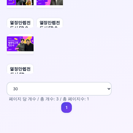
열정만렙전
열정만렙전
도사 EP.03
도사 EP.02
삥뜯긴전도
삥뜯긴전도
사 (2부) |
사 (1부)
크리스마스
스페셜
열정만렙전
도사 EP.01
태권마스터
페이지 당 개수 / 총 개수: 3 / 총 페이지수: 1
1
(current)