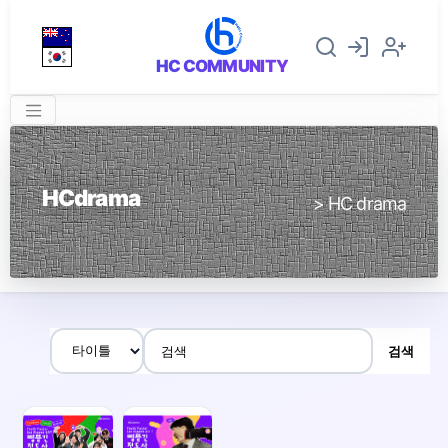
HC COMMUNITY
HCdrama
> HC drama
검색