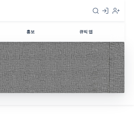
홍보
큐빅 앱