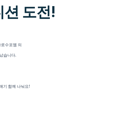
디션 도전!
가로수포엠 의
만났습니다.
얘기 함께 나눠요!