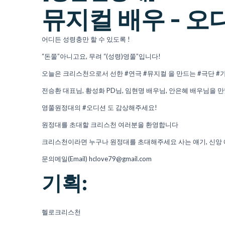
뮤지컬 배우 - 오
어디든 성령충만 할 수 있도록 !
“돈쭐”아니고요, 무려 “(성령)영쭐”입니다!
오늘은 크리스천으로서 선한 #연극 #뮤지컬 을 만드는 #극단 #
전승환 대표님, 황성화 PD님, 임현명 배우님, 안은혜 배우님을 
영쭐원정대의 #오디션 도 감상해주세요!
원정대를 초대할 크리스천 여러분을 환영합니다
크리스천이라면 누구나 원정대를 초대해주세요 사는 얘기, 신앙 
문의메일(Email) hclove79@gmail.com
기획:
헬로크리스천